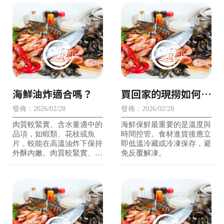
海鮮油炸適合嗎？
買回家的現撈如何保
鮮？
發佈：2026/02/28
發佈：2026/02/28
肉質較緊實、含水量適中的
海鮮保鮮最重要的是溫度與
品項，如蝦類、花枝或魚
時間控管。食材進貨後應立
片，較能在高溫油炸下保持
即低溫冷藏或冷凍保存，避
外酥內嫩。肉質較緊實、含
免反覆解凍。
水量適中的品項，如蝦類、
花枝或魚片，較能在高溫油
炸下保持外酥內嫩。