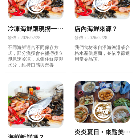
冷凍海鮮跟現撈一樣
店內海鮮來源？
新鮮嗎？
發佈：2026/02/28
發佈：2026/02/28
不同海鮮適合不同保存方
我們食材來自沿海漁港或合
式，部分漁獲會在捕撈後立
格水產供應商，並依季節選
即急速冷凍，以鎖住鮮度與
用當令品項。
水分，維持口感與營養
炎炎夏日，來點美味
海鮮新鮮嗎？