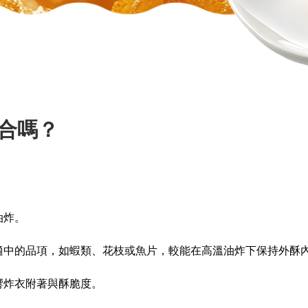
合嗎？
油炸。
適中的品項，如蝦類、花枝或魚片，較能在高溫油炸下保持外酥
響炸衣附著與酥脆度。