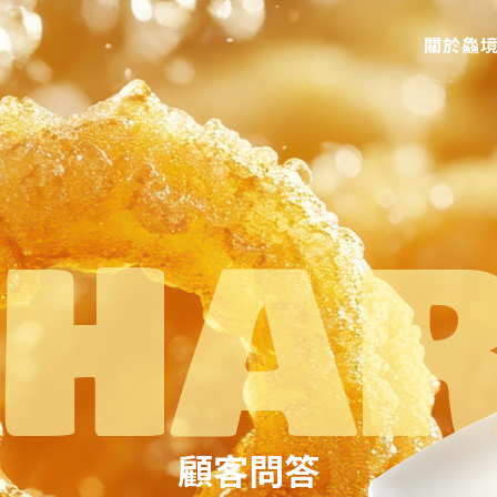
關於鱻
顧客問答