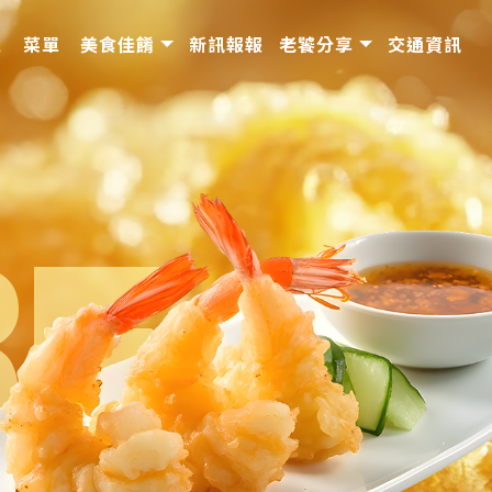
境
菜單
美食佳餚
新訊報報
老饕分享
交通資訊