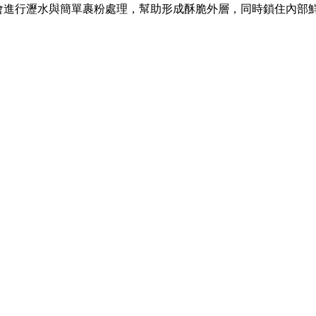
會進行瀝水與簡單裹粉處理，幫助形成酥脆外層，同時鎖住內部