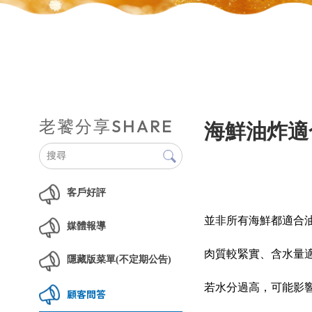
SHARE
老饕分享
海鮮油炸適
客戶好評
並非所有海鮮都適合
媒體報導
肉質較緊實、含水量
隱藏版菜單(不定期公告)
若水分過高，可能影
顧客問答