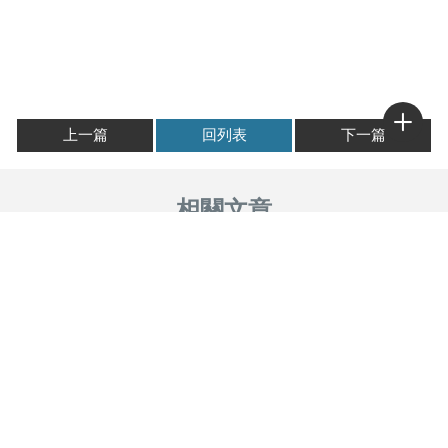
上一篇
回列表
下一篇
買回家的現撈如何保鮮？
海鮮有無添加物？