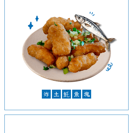
炸
土
魠
魚
塊