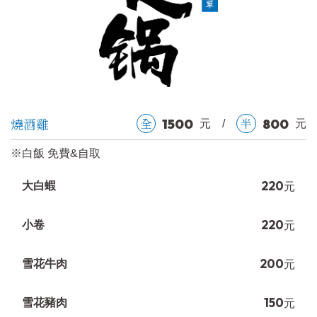
燒酒雞
全
半
1500
800
元
/
元
※白飯 免費&自取
220
大白蝦
元
220
小卷
元
200
雪花牛肉
元
150
雪花豬肉
元