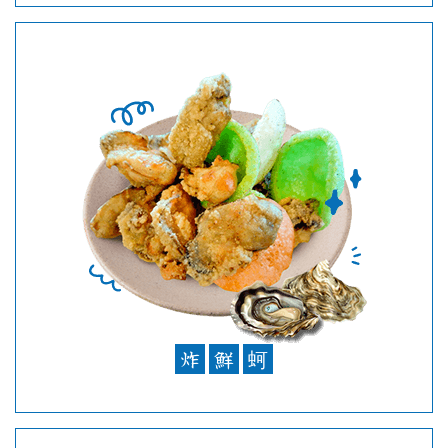
炸
鮮
蚵