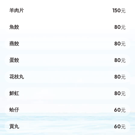
150
羊肉片
元
80
魚餃
元
80
燕餃
元
80
蛋餃
元
80
花枝丸
元
80
鮮虹
元
60
蛤仔
元
60
貢丸
元