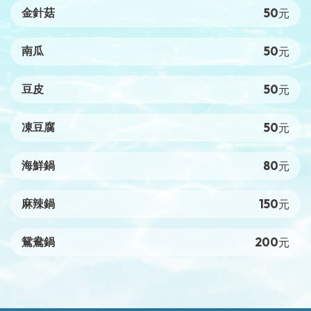
50
金針菇
元
50
南瓜
元
50
豆皮
元
50
凍豆腐
元
80
海鮮鍋
元
150
麻辣鍋
元
200
鴛鴦鍋
元