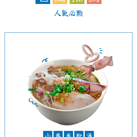
人氣必點
小
卷
米
粉
湯