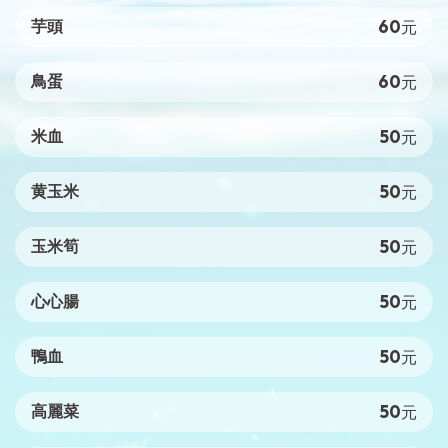
60
芋頭
元
60
鳥蛋
元
50
米血
元
50
黄玉米
元
50
玉米筍
元
50
心心腸
元
50
鴨血
元
50
高麗菜
元