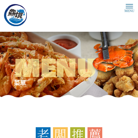
菜單
老
闆
推
薦