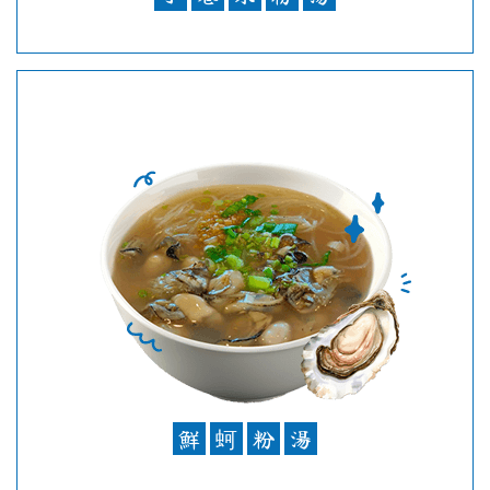
鮮
蚵
粉
湯