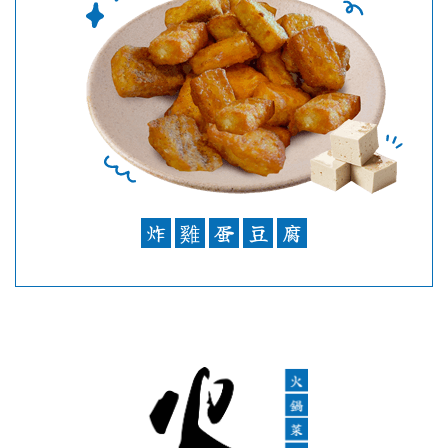
炸
雞
蛋
豆
腐