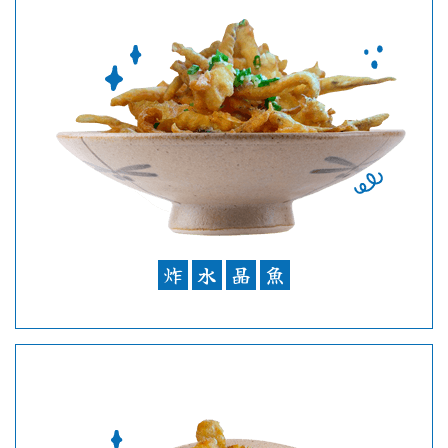
炸
水
晶
魚