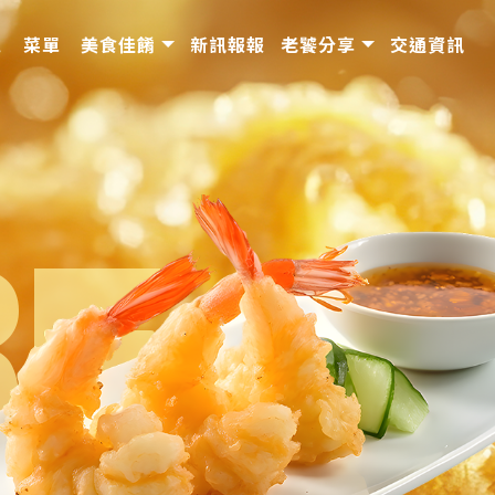
境
菜單
美食佳餚
新訊報報
老饕分享
交通資訊