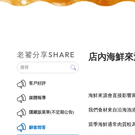
SHARE
老饕分享
店內海鮮來
客戶好評
海鮮來源會直接影響
媒體報導
我們食材來自沿海漁
隱藏版菜單(不定期公告)
當季海鮮通常肉質較
顧客問答