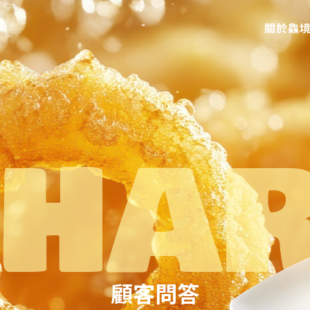
關於鱻
顧客問答