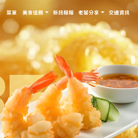
境
菜單
美食佳餚
新訊報報
老饕分享
交通資訊